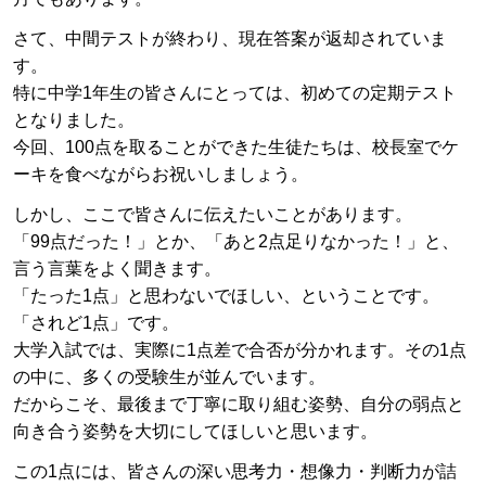
さて、中間テストが終わり、現在答案が返却されていま
す。
特に中学1年生の皆さんにとっては、初めての定期テスト
となりました。
今回、
100
点を取ることができた生徒たちは、校長室でケ
ーキを食べながらお祝いしましょう。
しかし、ここで皆さんに伝えたいことがあります。
「
99
点だった！」とか、「あと
2
点足りなかった！」と、
言う言葉をよく聞きます。
「たった
1
点」と思わないでほしい、ということです。
「されど1点」です。
大学入試では、実際に
1
点差で合否が分かれます。その
1
点
の中に、多くの受験生が並んでいます。
だからこそ、最後まで丁寧に取り組む姿勢、自分の弱点と
向き合う姿勢を大切にしてほしいと思います。
この
1
点には、皆さんの深い思考力・想像力・判断力が詰