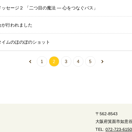
ッセージ２ 「二つ目の魔法 ― 心をつなぐパス」
会が行われました
タイムのほのぼのショット
1
2
3
4
5
〒562-8543
大阪府箕面市如意谷1
TEL:
072-723-6150