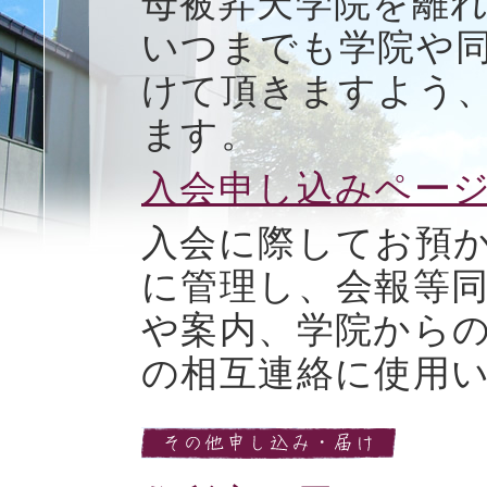
母被昇天学院を離
いつまでも学院や
けて頂きますよう
ます。
入会申し込みページへ
入会に際してお預
に管理し、会報等
や案内、学院から
の相互連絡に使用