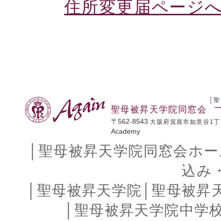
住所変更届ページへ 
│
聖
聖母被昇天学院同窓会
〒562-8543
大阪府箕面市如意谷1丁
Academy
│
聖母被昇天学院同窓会ホー
込み
│
聖母被昇天学院
│
聖母被昇
│
聖母被昇天学院中学